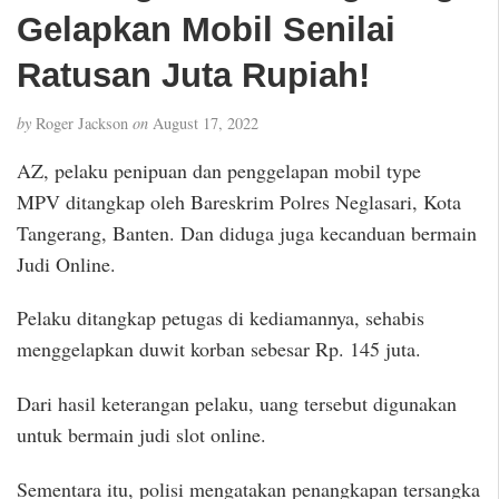
Gelapkan Mobil Senilai
Ratusan Juta Rupiah!
by
Roger Jackson
on
August 17, 2022
AZ, pelaku penipuan dan penggelapan mobil type
MPV ditangkap oleh Bareskrim Polres Neglasari, Kota
Tangerang, Banten. Dan diduga juga kecanduan bermain
Judi Online.
Pelaku ditangkap petugas di kediamannya, sehabis
menggelapkan duwit korban sebesar Rp. 145 juta.
Dari hasil keterangan pelaku, uang tersebut digunakan
untuk bermain judi slot online.
Sementara itu, polisi mengatakan penangkapan tersangka