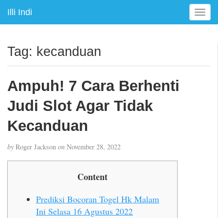
Illi Indi
T
o
g
g
Tag:
kecanduan
l
e
n
Ampuh! 7 Cara Berhenti
a
v
Judi Slot Agar Tidak
i
g
Kecanduan
a
t
by
Roger Jackson
on
November 28, 2022
i
o
n
Content
Prediksi Bocoran Togel Hk Malam
Ini Selasa 16 Agustus 2022