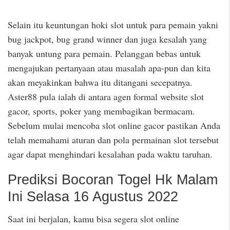
Selain itu keuntungan hoki slot untuk para pemain yakni
bug jackpot, bug grand winner dan juga kesalah yang
banyak untung para pemain. Pelanggan bebas untuk
mengajukan pertanyaan atau masalah apa-pun dan kita
akan meyakinkan bahwa itu ditangani secepatnya.
Aster88 pula ialah di antara agen formal website slot
gacor, sports, poker yang membagikan bermacam.
Sebelum mulai mencoba slot online gacor pastikan Anda
telah memahami aturan dan pola permainan slot tersebut
agar dapat menghindari kesalahan pada waktu taruhan.
Prediksi Bocoran Togel Hk Malam
Ini Selasa 16 Agustus 2022
Saat ini berjalan, kamu bisa segera slot online