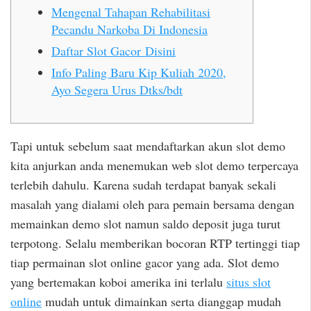
Mengenal Tahapan Rehabilitasi
Pecandu Narkoba Di Indonesia
Daftar Slot Gacor Disini
Info Paling Baru Kip Kuliah 2020,
Ayo Segera Urus Dtks/bdt
Tapi untuk sebelum saat mendaftarkan akun slot demo
kita anjurkan anda menemukan web slot demo terpercaya
terlebih dahulu. Karena sudah terdapat banyak sekali
masalah yang dialami oleh para pemain bersama dengan
memainkan demo slot namun saldo deposit juga turut
terpotong. Selalu memberikan bocoran RTP tertinggi tiap
tiap permainan slot online gacor yang ada. Slot demo
yang bertemakan koboi amerika ini terlalu
situs slot
online
mudah untuk dimainkan serta dianggap mudah