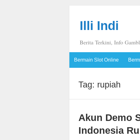
Illi Indi
Berita Terkini, Info Gamb
Bermain Slot Online
Berm
Tag:
rupiah
Akun Demo Sl
Indonesia Ru