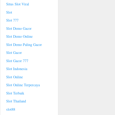
Situs Slot Viral
Slot
Slot 777
Slot Demo Gacor
Slot Demo Online
Slot Demo Paling Gacor
Slot Gacor
Slot Gacor 777
Slot Indonesia
Slot Online
Slot Online Terpercaya
Slot Terbaik
Slot Thailand
slot88