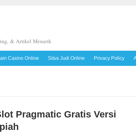
ling, & Artikel Menarik
ain Casino Online
Situs Judi Online
Privacy Policy
A
ot Pragmatic Gratis Versi
piah