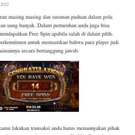
 2022
aran masing masing dan susunan paduan dalam pola
lkan uang banyak. Dalam pertaruhan anda juga bisa
endapatkan Free Spin apabila salah di dalam pilih.
erkomitmen untuk memastikan bahwa para player judi
mainannya secara bertanggung jawab.
 kamu lakukan transaksi anda harus menannyakan pihak