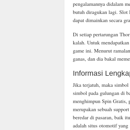
pengalamannya didalam me
butuh diragukan lagi. Slo
dapat dimainkan secara gra
Di setiap pertarungan Thor
kalah. Untuk mendapatkan 
game ini. Menurut ramalan
ganas, dan dia bakal mem
Informasi Lengka
Jika terjatuh, maka simbo
simbol pada gulungan di 
menghimpun Spin Gratis, p
merupakan sebuah suppor
beredar di pasaran, baik it
adalah situs otomotif yang 