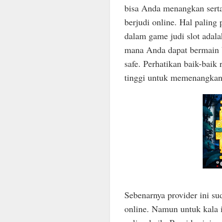
bisa Anda menangkan sert
berjudi online. Hal paling
dalam game judi slot adal
mana Anda dapat bermain 
safe. Perhatikan baik-baik
tinggi untuk memenangkan 
Sebenarnya provider ini s
online. Namun untuk kala i