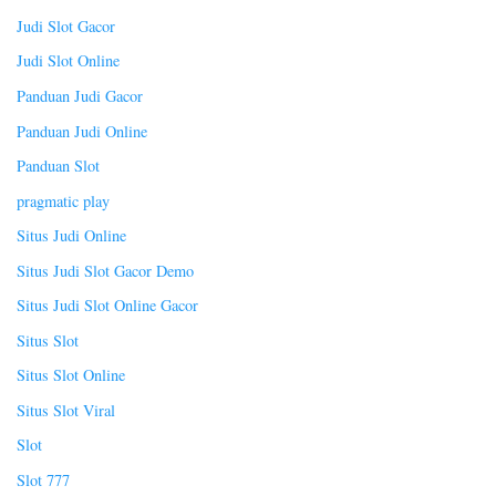
Judi Slot Gacor
Judi Slot Online
Panduan Judi Gacor
Panduan Judi Online
Panduan Slot
pragmatic play
Situs Judi Online
Situs Judi Slot Gacor Demo
Situs Judi Slot Online Gacor
Situs Slot
Situs Slot Online
Situs Slot Viral
Slot
Slot 777