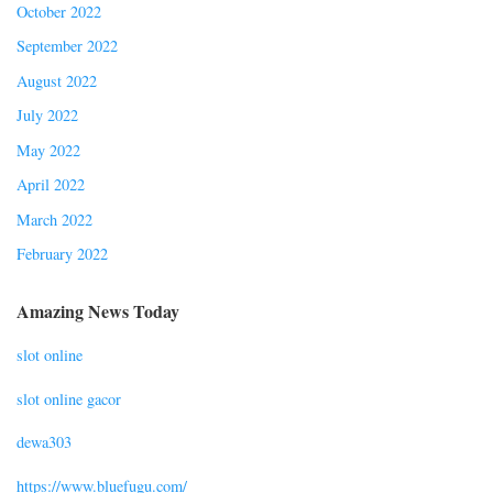
October 2022
September 2022
August 2022
July 2022
May 2022
April 2022
March 2022
February 2022
Amazing News Today
slot online
slot online gacor
dewa303
https://www.bluefugu.com/