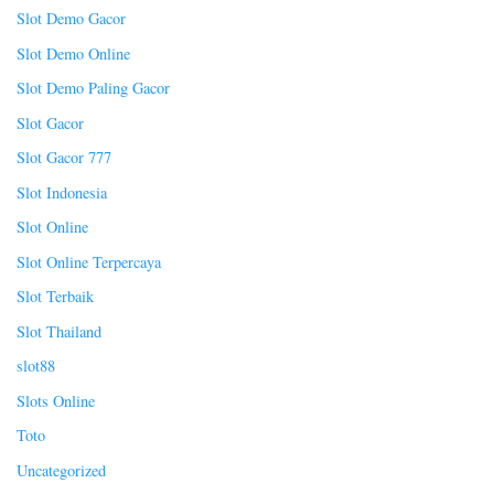
Slot Demo Gacor
Slot Demo Online
Slot Demo Paling Gacor
Slot Gacor
Slot Gacor 777
Slot Indonesia
Slot Online
Slot Online Terpercaya
Slot Terbaik
Slot Thailand
slot88
Slots Online
Toto
Uncategorized