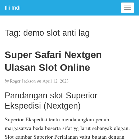
Illi Indi
T
o
g
g
Tag:
demo slot anti lag
l
e
n
Super Safari Nextgen
a
v
Ulasan Slot Online
i
g
by
Roger Jackson
on
April 12, 2023
a
t
Pandangan slot Superior
i
Ekspedisi (Nextgen)
o
n
Superior Ekspedisi tentu mendatangkan penuh
margasatwa beda beserta sifat yg larut sebanyak elegan.
Slot gambar Superior Perjalanan yaitu buatan dengan