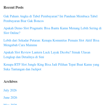
Recent Posts
Gak Paham Angka di Tabel Pembayaran? Ini Panduan Membaca Tabel
Pembayaran Biar Gak Boncos
Apakah Demo Slot Pragmatic Bisa Bantu Kamu Menang Lebih Sering di
Slot Online?
Lebih dari Sekadar Putaran: Kenapa Komunitas Pemain Slot Aktif Bisa
Mengubah Cara Mainmu
Apakah Slot Review Lantern Luck Layak Dicoba? Simak Ulasan
Lengkap dan Detailnya di Sini
Kenapa RTP Slot Jungle King Bisa Jadi Pilihan Tepat Buat Kamu yang
Suka Tantangan dan Jackpot
Archives
July 2026
June 2026
May 2026