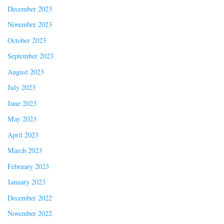
December 2023
November 2023
October 2023
September 2023
August 2023
July 2023
June 2023
May 2023
April 2023
March 2023
February 2023
January 2023
December 2022
November 2022