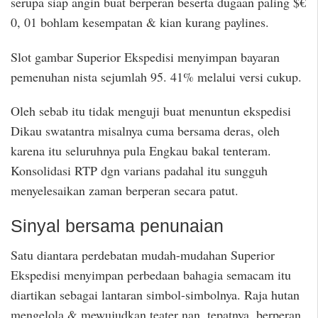
serupa siap angin buat berperan beserta dugaan paling $€
0, 01 bohlam kesempatan & kian kurang paylines.
Slot gambar Superior Ekspedisi menyimpan bayaran
pemenuhan nista sejumlah 95. 41% melalui versi cukup.
Oleh sebab itu tidak menguji buat menuntun ekspedisi
Dikau swatantra misalnya cuma bersama deras, oleh
karena itu seluruhnya pula Engkau bakal tenteram.
Konsolidasi RTP dgn varians padahal itu sungguh
menyelesaikan zaman berperan secara patut.
Sinyal bersama penunaian
Satu diantara perdebatan mudah-mudahan Superior
Ekspedisi menyimpan perbedaan bahagia semacam itu
diartikan sebagai lantaran simbol-simbolnya. Raja hutan
mengelola & mewujudkan teater nan, tepatnya, berperan