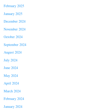
February 2025
January 2025
December 2024
November 2024
October 2024
September 2024
August 2024
July 2024
June 2024
May 2024
April 2024
March 2024
February 2024
January 2024