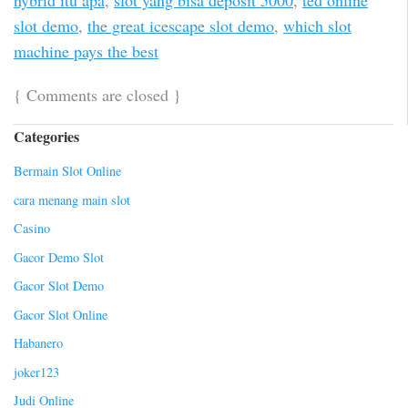
slot demo
,
the great icescape slot demo
,
which slot
machine pays the best
{
Comments are closed
}
Categories
Bermain Slot Online
cara menang main slot
Casino
Gacor Demo Slot
Gacor Slot Demo
Gacor Slot Online
Habanero
joker123
Judi Online