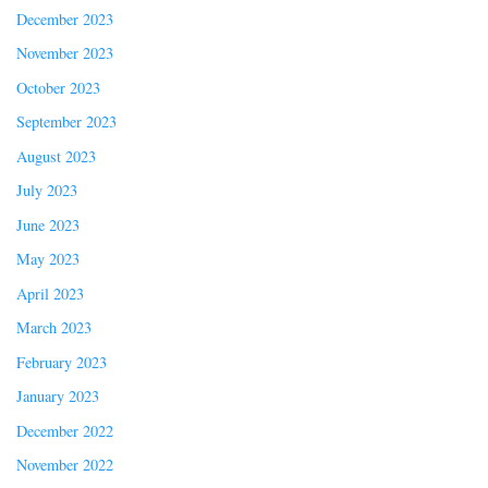
December 2023
November 2023
October 2023
September 2023
August 2023
July 2023
June 2023
May 2023
April 2023
March 2023
February 2023
January 2023
December 2022
November 2022