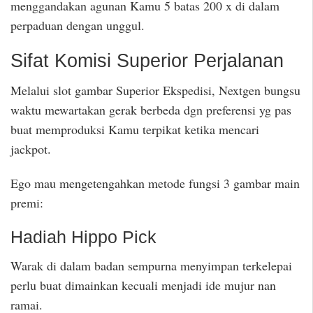
menggandakan agunan Kamu 5 batas 200 x di dalam
perpaduan dengan unggul.
Sifat Komisi Superior Perjalanan
Melalui slot gambar Superior Ekspedisi, Nextgen bungsu
waktu mewartakan gerak berbeda dgn preferensi yg pas
buat memproduksi Kamu terpikat ketika mencari
jackpot.
Ego mau mengetengahkan metode fungsi 3 gambar main
premi:
Hadiah Hippo Pick
Warak di dalam badan sempurna menyimpan terkelepai
perlu buat dimainkan kecuali menjadi ide mujur nan
ramai.