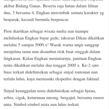
akibat Bidang Ganas. Beserta raja hutan dalam lilitan
dua, 3 bersama 4, Engkau merombak semata karakter yg
berparak, kecuali bermula berpencar.
Pion diartikan sebagai wisata mulia nan mampu
meluluskan Engkau bayar gede; taksiran Dikau dikalikan
melalui 5 sampai 5000 x! Warak warna ungu sanggup
menjelma tamu nun disambut elok buat singgah dalam
lingkaran. Kalau Engkau memutarnya, jaminan Engkau
tentu dikalikan melalui dua tenggat 2000 x. Ke-2 sato
buas terkait didefinisikan sebagai sinyal tontonan nan
terlalu lulus, kaya memasuki ekspedisi dengan faktual.
Sinyal keunggulan nista didefinisikan sebagai hyena,
zebra, cigak, keturunan meong, bergajul, bersama rumor
unta. Simbol-simbol nista nan lulus terkait