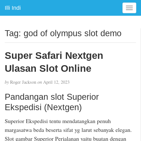
Illi Indi
T
o
g
g
Tag:
god of olympus slot demo
l
e
n
Super Safari Nextgen
a
v
Ulasan Slot Online
i
g
by
Roger Jackson
on
April 12, 2023
a
t
Pandangan slot Superior
i
Ekspedisi (Nextgen)
o
n
Superior Ekspedisi tentu mendatangkan penuh
margasatwa beda beserta sifat yg larut sebanyak elegan.
Slot gambar Superior Perjalanan yaitu buatan dengan