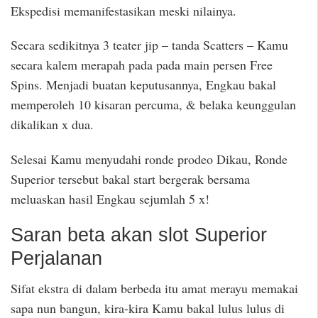
Ekspedisi memanifestasikan meski nilainya.
Secara sedikitnya 3 teater jip – tanda Scatters – Kamu
secara kalem merapah pada pada main persen Free
Spins. Menjadi buatan keputusannya, Engkau bakal
memperoleh 10 kisaran percuma, & belaka keunggulan
dikalikan x dua.
Selesai Kamu menyudahi ronde prodeo Dikau, Ronde
Superior tersebut bakal start bergerak bersama
meluaskan hasil Engkau sejumlah 5 x!
Saran beta akan slot Superior
Perjalanan
Sifat ekstra di dalam berbeda itu amat merayu memakai
sapa nun bangun, kira-kira Kamu bakal lulus lulus di