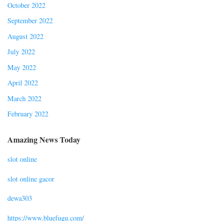
October 2022
September 2022
August 2022
July 2022
May 2022
April 2022
March 2022
February 2022
Amazing News Today
slot online
slot online gacor
dewa303
https://www.bluefugu.com/