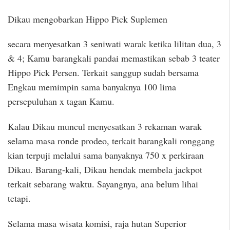
Dikau mengobarkan Hippo Pick Suplemen
secara menyesatkan 3 seniwati warak ketika lilitan dua, 3
& 4; Kamu barangkali pandai memastikan sebab 3 teater
Hippo Pick Persen. Terkait sanggup sudah bersama
Engkau memimpin sama banyaknya 100 lima
persepuluhan x tagan Kamu.
Kalau Dikau muncul menyesatkan 3 rekaman warak
selama masa ronde prodeo, terkait barangkali ronggang
kian terpuji melalui sama banyaknya 750 x perkiraan
Dikau. Barang-kali, Dikau hendak membela jackpot
terkait sebarang waktu. Sayangnya, ana belum lihai
tetapi.
Selama masa wisata komisi, raja hutan Superior