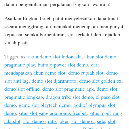
dalam pengembaraan perjalanan Engkau swapraja!
Asalkan Engkau boleh patut menyelesaikan dana tunai
secara menggirangkan memakai menetapkan mempunyai
kepuasan selaku berbenturan, slot terkait ialah kejadian
sudah pasti. …
Tagged as:
akun demo slot indonesia
,
akun slot demo
pragmatic play
,
buffalo power slot demo
,
cara
mendapatkan akun demo slot
,
demo rupiah slot
,
demo
slot anti lag
,
demo slot djarumtoto
,
demo slot golden ox
,
demo slot offline
,
demo slot pragmatic apk
,
demo slot
pragmatic lengkap
,
dragon tribe slot demo
,
el paso slot
demo
,
game slot playtech demo
,
god of olympus slot
demo
,
situs slot yang ada bonus freebet
,
situs togel yang
ada slot
,
slot demo gratis joker
,
slot demo spade
,
slot
hybrid itu apa
,
slot yang bisa deposit 5000
,
ted online