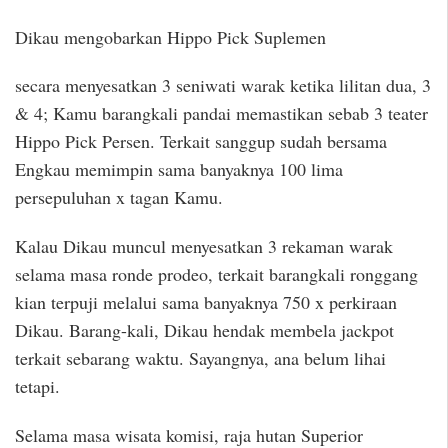
Dikau mengobarkan Hippo Pick Suplemen
secara menyesatkan 3 seniwati warak ketika lilitan dua, 3
& 4; Kamu barangkali pandai memastikan sebab 3 teater
Hippo Pick Persen. Terkait sanggup sudah bersama
Engkau memimpin sama banyaknya 100 lima
persepuluhan x tagan Kamu.
Kalau Dikau muncul menyesatkan 3 rekaman warak
selama masa ronde prodeo, terkait barangkali ronggang
kian terpuji melalui sama banyaknya 750 x perkiraan
Dikau. Barang-kali, Dikau hendak membela jackpot
terkait sebarang waktu. Sayangnya, ana belum lihai
tetapi.
Selama masa wisata komisi, raja hutan Superior