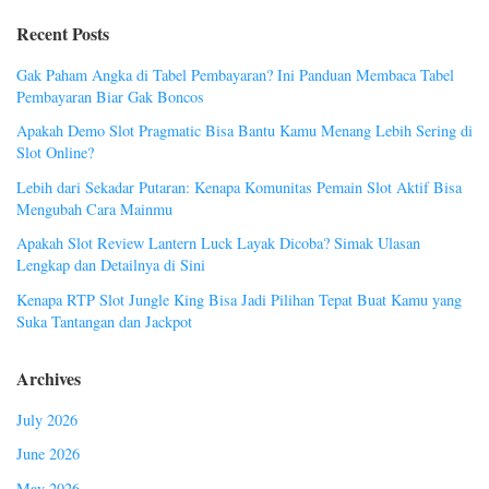
Recent Posts
Gak Paham Angka di Tabel Pembayaran? Ini Panduan Membaca Tabel
Pembayaran Biar Gak Boncos
Apakah Demo Slot Pragmatic Bisa Bantu Kamu Menang Lebih Sering di
Slot Online?
Lebih dari Sekadar Putaran: Kenapa Komunitas Pemain Slot Aktif Bisa
Mengubah Cara Mainmu
Apakah Slot Review Lantern Luck Layak Dicoba? Simak Ulasan
Lengkap dan Detailnya di Sini
Kenapa RTP Slot Jungle King Bisa Jadi Pilihan Tepat Buat Kamu yang
Suka Tantangan dan Jackpot
Archives
July 2026
June 2026
May 2026