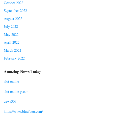
October 2022
September 2022
August 2022
July 2022
May 2022
April 2022
March 2022
February 2022
Amazing News Today
slot online
slot online gacor
dewa303
https://www.bluefugu.com/