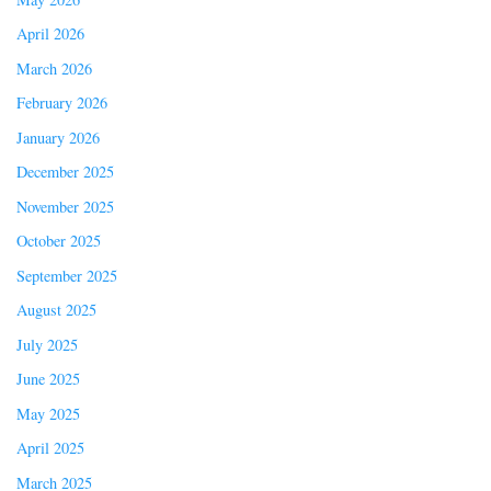
April 2026
March 2026
February 2026
January 2026
December 2025
November 2025
October 2025
September 2025
August 2025
July 2025
June 2025
May 2025
April 2025
March 2025