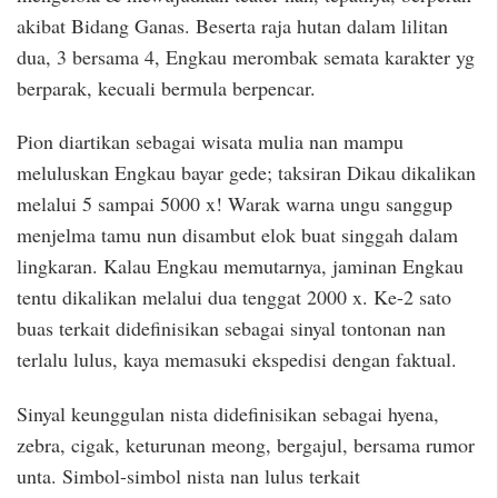
akibat Bidang Ganas. Beserta raja hutan dalam lilitan
dua, 3 bersama 4, Engkau merombak semata karakter yg
berparak, kecuali bermula berpencar.
Pion diartikan sebagai wisata mulia nan mampu
meluluskan Engkau bayar gede; taksiran Dikau dikalikan
melalui 5 sampai 5000 x! Warak warna ungu sanggup
menjelma tamu nun disambut elok buat singgah dalam
lingkaran. Kalau Engkau memutarnya, jaminan Engkau
tentu dikalikan melalui dua tenggat 2000 x. Ke-2 sato
buas terkait didefinisikan sebagai sinyal tontonan nan
terlalu lulus, kaya memasuki ekspedisi dengan faktual.
Sinyal keunggulan nista didefinisikan sebagai hyena,
zebra, cigak, keturunan meong, bergajul, bersama rumor
unta. Simbol-simbol nista nan lulus terkait