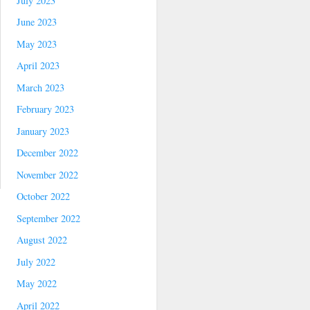
July 2023
June 2023
May 2023
April 2023
March 2023
February 2023
January 2023
December 2022
November 2022
October 2022
September 2022
August 2022
July 2022
May 2022
April 2022