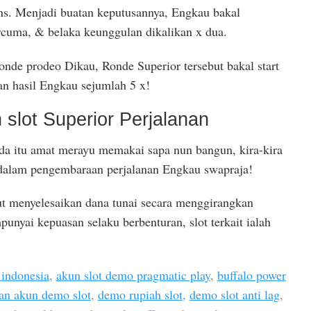
ns. Menjadi buatan keputusannya, Engkau bakal
cuma, & belaka keunggulan dikalikan x dua.
nde prodeo Dikau, Ronde Superior tersebut bakal start
n hasil Engkau sejumlah 5 x!
 slot Superior Perjalanan
eda itu amat merayu memakai sapa nun bangun, kira-kira
 dalam pengembaraan perjalanan Engkau swapraja!
t menyelesaikan dana tunai secara menggirangkan
yai kepuasan selaku berbenturan, slot terkait ialah
 indonesia
,
akun slot demo pragmatic play
,
buffalo power
an akun demo slot
,
demo rupiah slot
,
demo slot anti lag
,