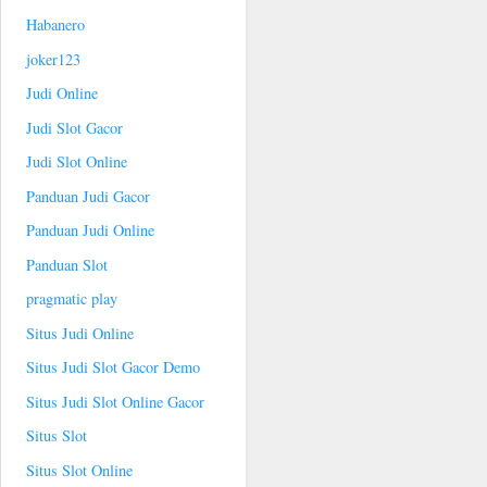
Habanero
joker123
Judi Online
Judi Slot Gacor
Judi Slot Online
Panduan Judi Gacor
Panduan Judi Online
Panduan Slot
pragmatic play
Situs Judi Online
Situs Judi Slot Gacor Demo
Situs Judi Slot Online Gacor
Situs Slot
Situs Slot Online