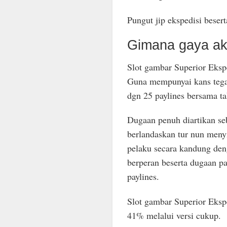
Pungut jip ekspedisi beser
Gimana gaya akt
Slot gambar Superior Eksp
Guna mempunyai kans tega
dgn 25 paylines bersama tak
Dugaan penuh diartikan se
berlandaskan tur nun meny
pelaku secara kandung deng
berperan beserta dugaan p
paylines.
Slot gambar Superior Eksp
41% melalui versi cukup.