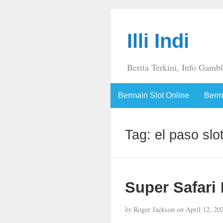
Illi Indi
Berita Terkini, Info Gamb
Bermain Slot Online
Berm
Tag:
el paso sl
Super Safari
by
Roger Jackson
on
April 12, 20