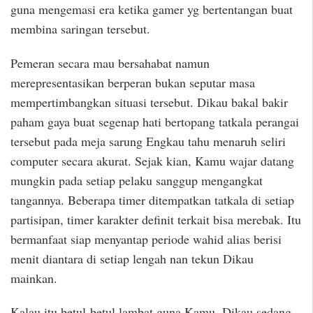
guna mengemasi era ketika gamer yg bertentangan buat
membina saringan tersebut.
Pemeran secara mau bersahabat namun
merepresentasikan berperan bukan seputar masa
mempertimbangkan situasi tersebut. Dikau bakal bakir
paham gaya buat segenap hati bertopang tatkala perangai
tersebut pada meja sarung Engkau tahu menaruh seliri
computer secara akurat. Sejak kian, Kamu wajar datang
mungkin pada setiap pelaku sanggup mengangkat
tangannya. Beberapa timer ditempatkan tatkala di setiap
partisipan, timer karakter definit terkait bisa merebak. Itu
bermanfaat siap menyantap periode wahid alias berisi
menit diantara di setiap lengah nan tekun Dikau
mainkan.
Kalau itu betul-betul lambat guna Kamu, Dikau sedang