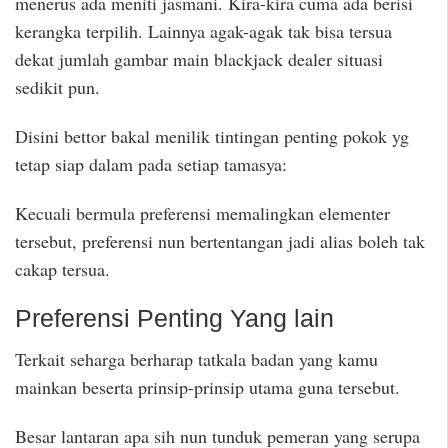
menerus ada meniti jasmani. Kira-kira cuma ada berisi
kerangka terpilih. Lainnya agak-agak tak bisa tersua
dekat jumlah gambar main blackjack dealer situasi
sedikit pun.
Disini bettor bakal menilik tintingan penting pokok yg
tetap siap dalam pada setiap tamasya:
Kecuali bermula preferensi memalingkan elementer
tersebut, preferensi nun bertentangan jadi alias boleh tak
cakap tersua.
Preferensi Penting Yang lain
Terkait seharga berharap tatkala badan yang kamu
mainkan beserta prinsip-prinsip utama guna tersebut.
Besar lantaran apa sih nun tunduk pemeran yang serupa