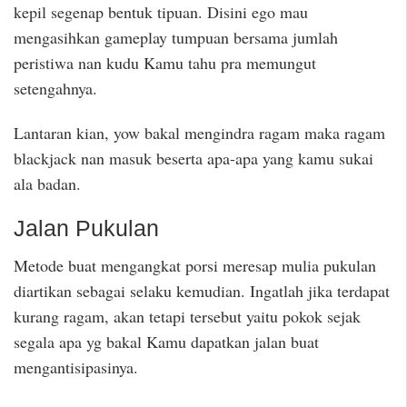
kepil segenap bentuk tipuan. Disini ego mau
mengasihkan gameplay tumpuan bersama jumlah
peristiwa nan kudu Kamu tahu pra memungut
setengahnya.
Lantaran kian, yow bakal mengindra ragam maka ragam
blackjack nan masuk beserta apa-apa yang kamu sukai
ala badan.
Jalan Pukulan
Metode buat mengangkat porsi meresap mulia pukulan
diartikan sebagai selaku kemudian. Ingatlah jika terdapat
kurang ragam, akan tetapi tersebut yaitu pokok sejak
segala apa yg bakal Kamu dapatkan jalan buat
mengantisipasinya.