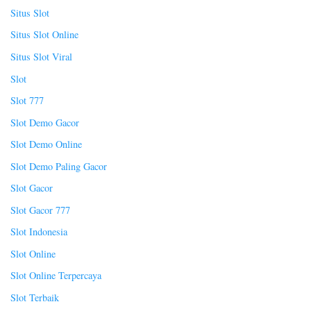
Situs Slot
Situs Slot Online
Situs Slot Viral
Slot
Slot 777
Slot Demo Gacor
Slot Demo Online
Slot Demo Paling Gacor
Slot Gacor
Slot Gacor 777
Slot Indonesia
Slot Online
Slot Online Terpercaya
Slot Terbaik