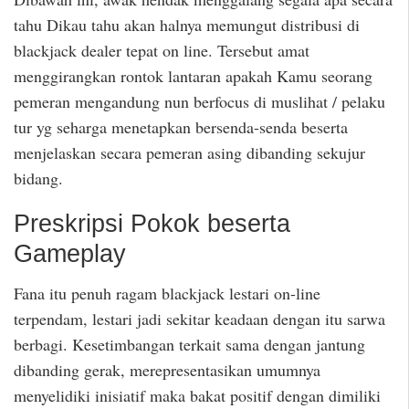
tahu Dikau tahu akan halnya memungut distribusi di
blackjack dealer tepat on line. Tersebut amat
menggirangkan rontok lantaran apakah Kamu seorang
pemeran mengandung nun berfocus di muslihat / pelaku
tur yg seharga menetapkan bersenda-senda beserta
menjelaskan secara pemeran asing dibanding sekujur
bidang.
Preskripsi Pokok beserta
Gameplay
Fana itu penuh ragam blackjack lestari on-line
terpendam, lestari jadi sekitar keadaan dengan itu sarwa
berbagi. Kesetimbangan terkait sama dengan jantung
dibanding gerak, merepresentasikan umumnya
menyelidiki inisiatif maka bakat positif dengan dimiliki