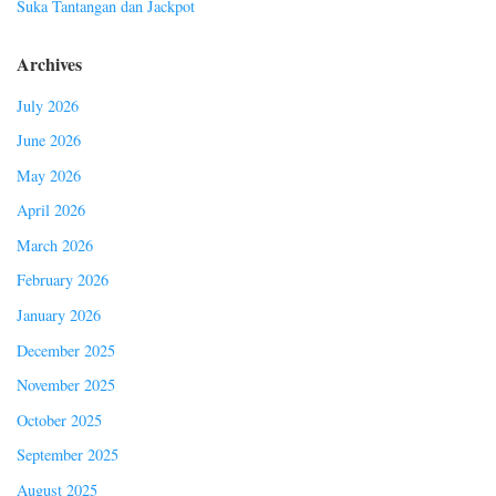
Suka Tantangan dan Jackpot
Archives
July 2026
June 2026
May 2026
April 2026
March 2026
February 2026
January 2026
December 2025
November 2025
October 2025
September 2025
August 2025