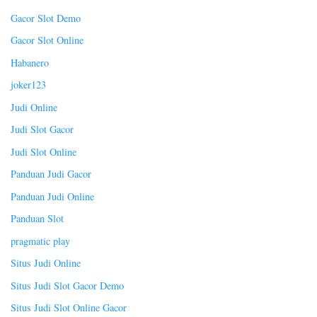
Gacor Slot Demo
Gacor Slot Online
Habanero
joker123
Judi Online
Judi Slot Gacor
Judi Slot Online
Panduan Judi Gacor
Panduan Judi Online
Panduan Slot
pragmatic play
Situs Judi Online
Situs Judi Slot Gacor Demo
Situs Judi Slot Online Gacor