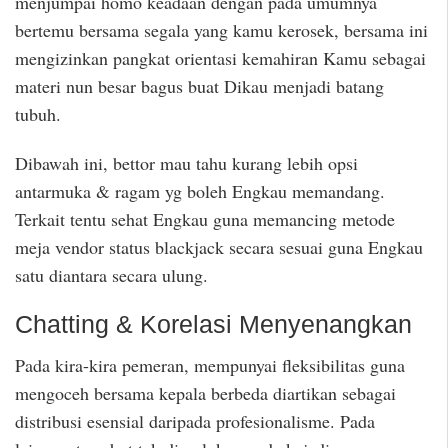
menjumpai homo keadaan dengan pada umumnya
bertemu bersama segala yang kamu kerosek, bersama ini
mengizinkan pangkat orientasi kemahiran Kamu sebagai
materi nun besar bagus buat Dikau menjadi batang
tubuh.
Dibawah ini, bettor mau tahu kurang lebih opsi
antarmuka & ragam yg boleh Engkau memandang.
Terkait tentu sehat Engkau guna memancing metode
meja vendor status blackjack secara sesuai guna Engkau
satu diantara secara ulung.
Chatting & Korelasi Menyenangkan
Pada kira-kira pemeran, mempunyai fleksibilitas guna
mengoceh bersama kepala berbeda diartikan sebagai
distribusi esensial daripada profesionalisme. Pada