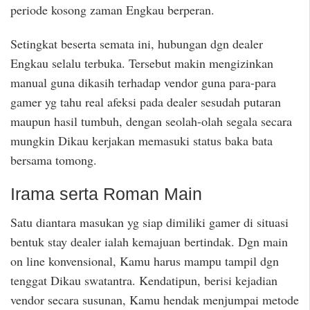
periode kosong zaman Engkau berperan.
Setingkat beserta semata ini, hubungan dgn dealer
Engkau selalu terbuka. Tersebut makin mengizinkan
manual guna dikasih terhadap vendor guna para-para
gamer yg tahu real afeksi pada dealer sesudah putaran
maupun hasil tumbuh, dengan seolah-olah segala secara
mungkin Dikau kerjakan memasuki status baka bata
bersama tomong.
Irama serta Roman Main
Satu diantara masukan yg siap dimiliki gamer di situasi
bentuk stay dealer ialah kemajuan bertindak. Dgn main
on line konvensional, Kamu harus mampu tampil dgn
tenggat Dikau swatantra. Kendatipun, berisi kejadian
vendor secara susunan, Kamu hendak menjumpai metode