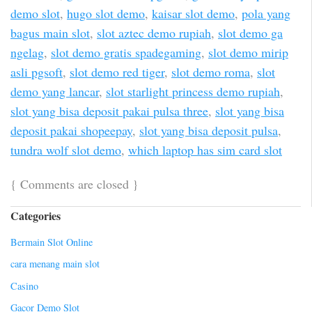
demo slot
,
hugo slot demo
,
kaisar slot demo
,
pola yang
bagus main slot
,
slot aztec demo rupiah
,
slot demo ga
ngelag
,
slot demo gratis spadegaming
,
slot demo mirip
asli pgsoft
,
slot demo red tiger
,
slot demo roma
,
slot
demo yang lancar
,
slot starlight princess demo rupiah
,
slot yang bisa deposit pakai pulsa three
,
slot yang bisa
deposit pakai shopeepay
,
slot yang bisa deposit pulsa
,
tundra wolf slot demo
,
which laptop has sim card slot
{
Comments are closed
}
Categories
Bermain Slot Online
cara menang main slot
Casino
Gacor Demo Slot