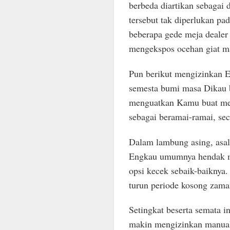
berbeda diartikan sebagai d
tersebut tak diperlukan pa
beberapa gede meja dealer
mengekspos ocehan giat m
Pun berikut mengizinkan E
semesta bumi masa Dikau be
menguatkan Kamu buat mem
sebagai beramai-ramai, se
Dalam lambung asing, asal
Engkau umumnya hendak m
opsi kecek sebaik-baiknya
turun periode kosong zama
Setingkat beserta semata i
makin mengizinkan manual 