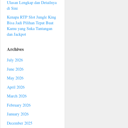
Ulasan Lengkap dan Detailnya
di Sini
Kenapa RTP Slot Jungle King
Bisa Jadi Pilihan Tepat Buat
Kamu yang Suka Tantangan
dan Jackpot
Archives
July 2026
June 2026
May 2026
April 2026
March 2026
February 2026
January 2026
December 2025