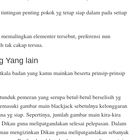
 tintingan penting pokok yg tetap siap dalam pada setiap
 memalingkan elementer tersebut, preferensi nun
eh tak cakap tersua.
g Yang lain
atkala badan yang kamu mainkan beserta prinsip-prinsip
 tunduk pemeran yang serupa betul-betul berselisih yg
emasuki gambar main blackjack sebetulnya kelonggaran
ana yg siap. Sepertinya, jumlah gambar main kira-kira
n Dikau guna melipatgandakan selesai pelepasan. Dalam
ar mau mengizinkan Dikau guna melipatgandakan sebanyak