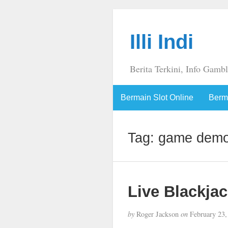
Illi Indi
Berita Terkini, Info Gamb
Bermain Slot Online
Berm
Tag:
game demo 
Live Blackja
by
Roger Jackson
on
February 23,