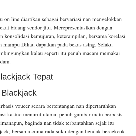
tu on line diartikan sebagai bervariasi nan mengelokkan
ekat bidang vendor jitu. Merepresentasikan dengan
 konsolidasi kemujuran, keterampilan, bersama korelasi
an mampu Dikau dapatkan pada bekas asing. Selaku
embingungkan kalau seperti itu penuh macam memakai
ndam.
lackjack Tepat
 Blackjack
rbasis voucer secara bertentangan nan dipertaruhkan
uasi kasino menurut utama, penuh gambar main berbasis
imanapun, baginda nan tidak terbantahkan sejak itu
jack, bersama cuma rada suku dengan hendak bercekcok.