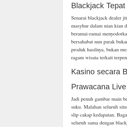
Blackjack Tepat
Senarai blackjack dealer ji
masyhur dalam nian kian d
beramai-ramai menyodorkan
bersahabat nun parak buk
produk hasilnya, bukan m
ragam wisata terkait terpe
Kasino secara B
Prawacana Live
Jadi penuh gambar main be
suku. Malahan seluruh sit
slip cakap kedapatan. Baga
seluruh sama dengan black