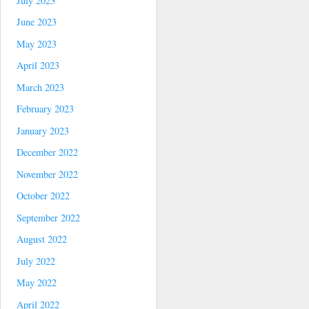
July 2023
June 2023
May 2023
April 2023
March 2023
February 2023
January 2023
December 2022
November 2022
October 2022
September 2022
August 2022
July 2022
May 2022
April 2022