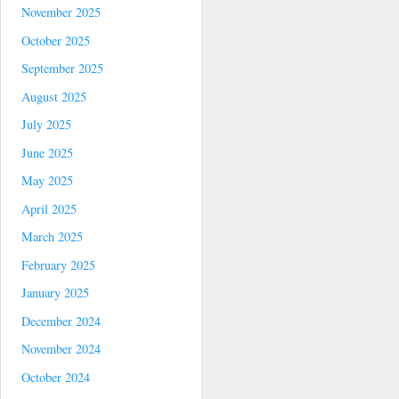
November 2025
October 2025
September 2025
August 2025
July 2025
June 2025
May 2025
April 2025
March 2025
February 2025
January 2025
December 2024
November 2024
October 2024