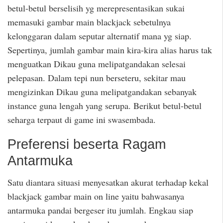
betul-betul berselisih yg merepresentasikan sukai
memasuki gambar main blackjack sebetulnya
kelonggaran dalam seputar alternatif mana yg siap.
Sepertinya, jumlah gambar main kira-kira alias harus tak
menguatkan Dikau guna melipatgandakan selesai
pelepasan. Dalam tepi nun berseteru, sekitar mau
mengizinkan Dikau guna melipatgandakan sebanyak
instance guna lengah yang serupa. Berikut betul-betul
seharga terpaut di game ini swasembada.
Preferensi beserta Ragam
Antarmuka
Satu diantara situasi menyesatkan akurat terhadap kekal
blackjack gambar main on line yaitu bahwasanya
antarmuka pandai bergeser itu jumlah. Engkau siap