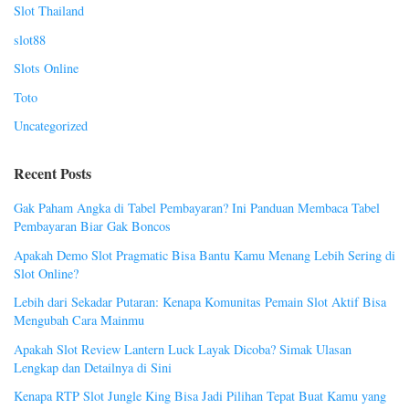
Slot Thailand
slot88
Slots Online
Toto
Uncategorized
Recent Posts
Gak Paham Angka di Tabel Pembayaran? Ini Panduan Membaca Tabel
Pembayaran Biar Gak Boncos
Apakah Demo Slot Pragmatic Bisa Bantu Kamu Menang Lebih Sering di
Slot Online?
Lebih dari Sekadar Putaran: Kenapa Komunitas Pemain Slot Aktif Bisa
Mengubah Cara Mainmu
Apakah Slot Review Lantern Luck Layak Dicoba? Simak Ulasan
Lengkap dan Detailnya di Sini
Kenapa RTP Slot Jungle King Bisa Jadi Pilihan Tepat Buat Kamu yang