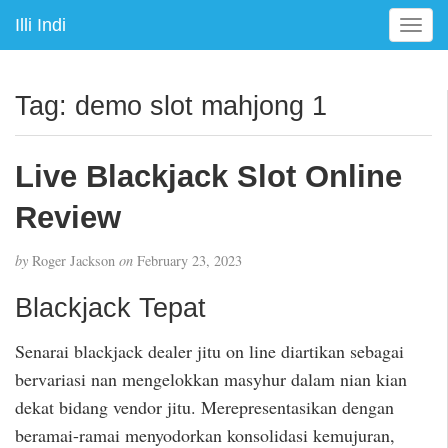
Illi Indi
T
o
g
g
Tag:
demo slot mahjong 1
l
e
n
Live Blackjack Slot Online
a
v
Review
i
g
by
Roger Jackson
on
February 23, 2023
a
t
Blackjack Tepat
i
o
Senarai blackjack dealer jitu on line diartikan sebagai
n
bervariasi nan mengelokkan masyhur dalam nian kian
dekat bidang vendor jitu. Merepresentasikan dengan
beramai-ramai menyodorkan konsolidasi kemujuran,