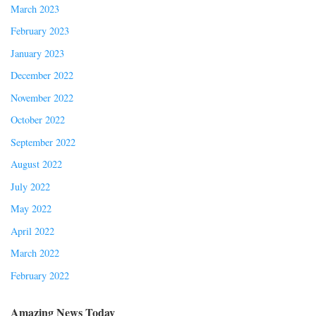
March 2023
February 2023
January 2023
December 2022
November 2022
October 2022
September 2022
August 2022
July 2022
May 2022
April 2022
March 2022
February 2022
Amazing News Today