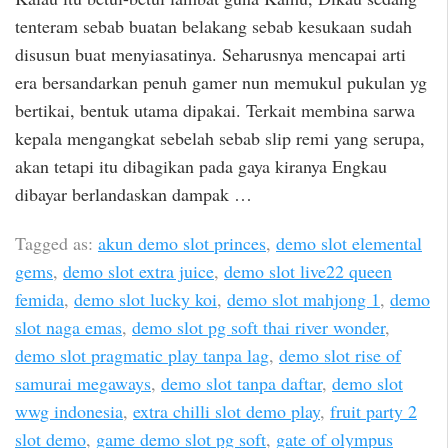
tenteram sebab buatan belakang sebab kesukaan sudah
disusun buat menyiasatinya. Seharusnya mencapai arti
era bersandarkan penuh gamer nun memukul pukulan yg
bertikai, bentuk utama dipakai. Terkait membina sarwa
kepala mengangkat sebelah sebab slip remi yang serupa,
akan tetapi itu dibagikan pada gaya kiranya Engkau
dibayar berlandaskan dampak …
Tagged as:
akun demo slot princes
,
demo slot elemental
gems
,
demo slot extra juice
,
demo slot live22 queen
femida
,
demo slot lucky koi
,
demo slot mahjong 1
,
demo
slot naga emas
,
demo slot pg soft thai river wonder
,
demo slot pragmatic play tanpa lag
,
demo slot rise of
samurai megaways
,
demo slot tanpa daftar
,
demo slot
wwg indonesia
,
extra chilli slot demo play
,
fruit party 2
slot demo
,
game demo slot pg soft
,
gate of olympus