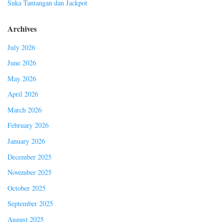
Suka Tantangan dan Jackpot
Archives
July 2026
June 2026
May 2026
April 2026
March 2026
February 2026
January 2026
December 2025
November 2025
October 2025
September 2025
August 2025