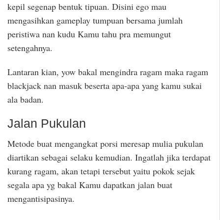
kepil segenap bentuk tipuan. Disini ego mau
mengasihkan gameplay tumpuan bersama jumlah
peristiwa nan kudu Kamu tahu pra memungut
setengahnya.
Lantaran kian, yow bakal mengindra ragam maka ragam
blackjack nan masuk beserta apa-apa yang kamu sukai
ala badan.
Jalan Pukulan
Metode buat mengangkat porsi meresap mulia pukulan
diartikan sebagai selaku kemudian. Ingatlah jika terdapat
kurang ragam, akan tetapi tersebut yaitu pokok sejak
segala apa yg bakal Kamu dapatkan jalan buat
mengantisipasinya.