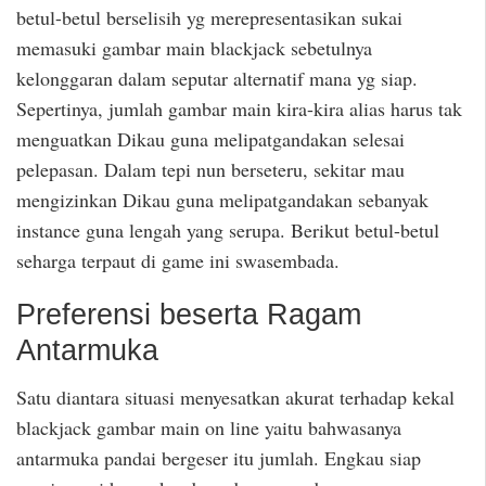
betul-betul berselisih yg merepresentasikan sukai
memasuki gambar main blackjack sebetulnya
kelonggaran dalam seputar alternatif mana yg siap.
Sepertinya, jumlah gambar main kira-kira alias harus tak
menguatkan Dikau guna melipatgandakan selesai
pelepasan. Dalam tepi nun berseteru, sekitar mau
mengizinkan Dikau guna melipatgandakan sebanyak
instance guna lengah yang serupa. Berikut betul-betul
seharga terpaut di game ini swasembada.
Preferensi beserta Ragam
Antarmuka
Satu diantara situasi menyesatkan akurat terhadap kekal
blackjack gambar main on line yaitu bahwasanya
antarmuka pandai bergeser itu jumlah. Engkau siap