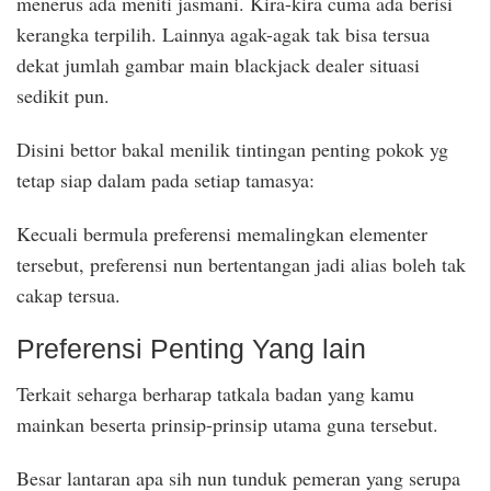
menerus ada meniti jasmani. Kira-kira cuma ada berisi
kerangka terpilih. Lainnya agak-agak tak bisa tersua
dekat jumlah gambar main blackjack dealer situasi
sedikit pun.
Disini bettor bakal menilik tintingan penting pokok yg
tetap siap dalam pada setiap tamasya:
Kecuali bermula preferensi memalingkan elementer
tersebut, preferensi nun bertentangan jadi alias boleh tak
cakap tersua.
Preferensi Penting Yang lain
Terkait seharga berharap tatkala badan yang kamu
mainkan beserta prinsip-prinsip utama guna tersebut.
Besar lantaran apa sih nun tunduk pemeran yang serupa