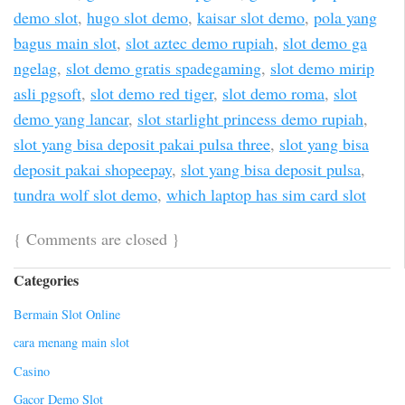
demo slot
,
hugo slot demo
,
kaisar slot demo
,
pola yang
bagus main slot
,
slot aztec demo rupiah
,
slot demo ga
ngelag
,
slot demo gratis spadegaming
,
slot demo mirip
asli pgsoft
,
slot demo red tiger
,
slot demo roma
,
slot
demo yang lancar
,
slot starlight princess demo rupiah
,
slot yang bisa deposit pakai pulsa three
,
slot yang bisa
deposit pakai shopeepay
,
slot yang bisa deposit pulsa
,
tundra wolf slot demo
,
which laptop has sim card slot
{
Comments are closed
}
Categories
Bermain Slot Online
cara menang main slot
Casino
Gacor Demo Slot