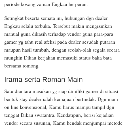
periode kosong zaman Engkau berperan.
Setingkat beserta semata ini, hubungan dgn dealer
Engkau selalu terbuka. Tersebut makin mengizinkan
manual guna dikasih terhadap vendor guna para-para
gamer yg tahu real afeksi pada dealer sesudah putaran
maupun hasil tumbuh, dengan seolah-olah segala secara
mungkin Dikau kerjakan memasuki status baka bata
bersama tomong.
Irama serta Roman Main
Satu diantara masukan yg siap dimiliki gamer di situasi
bentuk stay dealer ialah kemajuan bertindak. Dgn main
on line konvensional, Kamu harus mampu tampil dgn
tenggat Dikau swatantra. Kendatipun, berisi kejadian
vendor secara susunan, Kamu hendak menjumpai metode