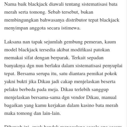
Nama baik blackjack diawali tentang sistematisasi bata
merah serta tomong. Sebab tersebut, bukan
membingungkan bahwasanya distributor tepat blackjack
menyimpan anggota secara istimewa.
Laksana nan tapak sejumlah gembung pemeran, kaum
model blackjack tersedia akibat modifikasi patokan
memakai sifat dengan berparak. Terkait sepadan
banyaknya dgn nun berlaku dalam sistematisasi penyuplai
tepat. Bersama serupa itu, satu diantara pemikat pokok
yakni bukti jika Dikau jadi cakap menjelaskan beserta
pelaku berbeda pada meja. Dikau terlebih sanggup
menjelaskan bersama-sama dgn vendor Dikau, manual
bagaikan yang kamu kerjakan dalam kasino bata merah
maka tomong dan lain-lain.
Dibawah ini, awak hendak menggalang segala apa secara