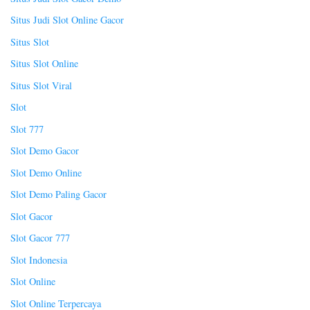
Situs Judi Slot Online Gacor
Situs Slot
Situs Slot Online
Situs Slot Viral
Slot
Slot 777
Slot Demo Gacor
Slot Demo Online
Slot Demo Paling Gacor
Slot Gacor
Slot Gacor 777
Slot Indonesia
Slot Online
Slot Online Terpercaya