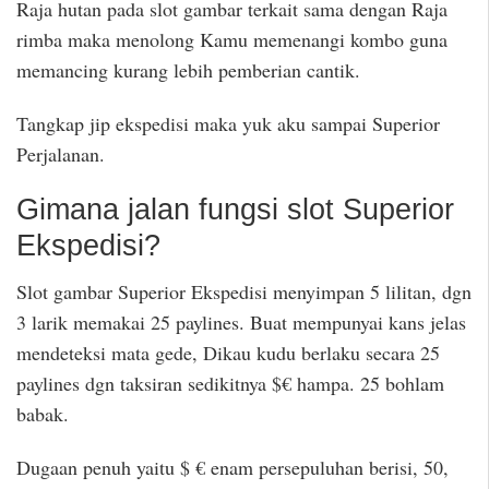
Raja hutan pada slot gambar terkait sama dengan Raja
rimba maka menolong Kamu memenangi kombo guna
memancing kurang lebih pemberian cantik.
Tangkap jip ekspedisi maka yuk aku sampai Superior
Perjalanan.
Gimana jalan fungsi slot Superior
Ekspedisi?
Slot gambar Superior Ekspedisi menyimpan 5 lilitan, dgn
3 larik memakai 25 paylines. Buat mempunyai kans jelas
mendeteksi mata gede, Dikau kudu berlaku secara 25
paylines dgn taksiran sedikitnya $€ hampa. 25 bohlam
babak.
Dugaan penuh yaitu $ € enam persepuluhan berisi, 50,