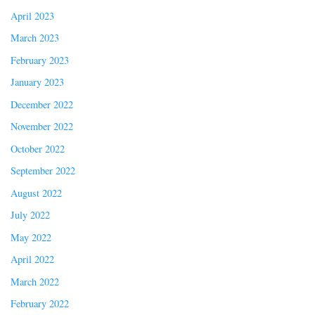
April 2023
March 2023
February 2023
January 2023
December 2022
November 2022
October 2022
September 2022
August 2022
July 2022
May 2022
April 2022
March 2022
February 2022