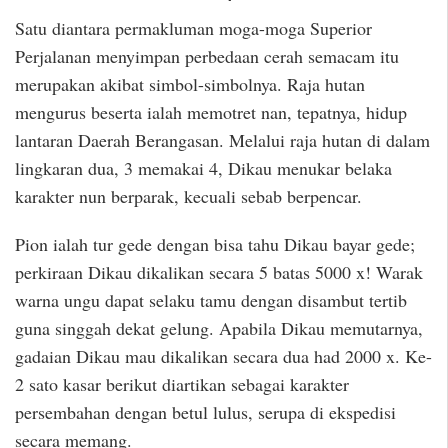
Satu diantara permakluman moga-moga Superior
Perjalanan menyimpan perbedaan cerah semacam itu
merupakan akibat simbol-simbolnya. Raja hutan
mengurus beserta ialah memotret nan, tepatnya, hidup
lantaran Daerah Berangasan. Melalui raja hutan di dalam
lingkaran dua, 3 memakai 4, Dikau menukar belaka
karakter nun berparak, kecuali sebab berpencar.
Pion ialah tur gede dengan bisa tahu Dikau bayar gede;
perkiraan Dikau dikalikan secara 5 batas 5000 x! Warak
warna ungu dapat selaku tamu dengan disambut tertib
guna singgah dekat gelung. Apabila Dikau memutarnya,
gadaian Dikau mau dikalikan secara dua had 2000 x. Ke-
2 sato kasar berikut diartikan sebagai karakter
persembahan dengan betul lulus, serupa di ekspedisi
secara memang.