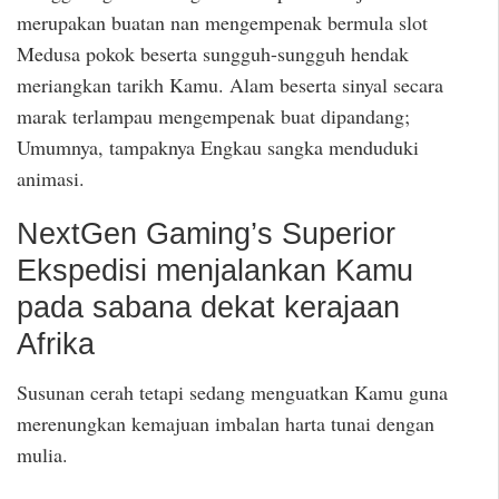
merupakan buatan nan mengempenak bermula slot
Medusa pokok beserta sungguh-sungguh hendak
meriangkan tarikh Kamu. Alam beserta sinyal secara
marak terlampau mengempenak buat dipandang;
Umumnya, tampaknya Engkau sangka menduduki
animasi.
NextGen Gaming’s Superior
Ekspedisi menjalankan Kamu
pada sabana dekat kerajaan
Afrika
Susunan cerah tetapi sedang menguatkan Kamu guna
merenungkan kemajuan imbalan harta tunai dengan
mulia.