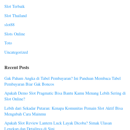
Slot Terbaik
Slot Thailand
slot88
Slots Online
Toto
Uncategorized
Recent Posts
Gak Paham Angka di Tabel Pembayaran? Ini Panduan Membaca Tabel
Pembayaran Biar Gak Boncos
Apakah Demo Slot Pragmatic Bisa Bantu Kamu Menang Lebih Sering di
Slot Online?
Lebih dari Sekadar Putaran: Kenapa Komunitas Pemain Slot Aktif Bisa
Mengubah Cara Mainmu
Apakah Slot Review Lantern Luck Layak Dicoba? Simak Ulasan
Lengkap dan Detailnya di Sini