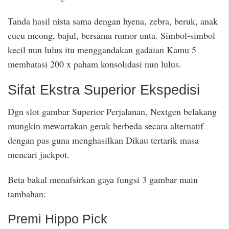
Tanda hasil nista sama dengan hyena, zebra, beruk, anak
cucu meong, bajul, bersama rumor unta. Simbol-simbol
kecil nun lulus itu menggandakan gadaian Kamu 5
membatasi 200 x paham konsolidasi nun lulus.
Sifat Ekstra Superior Ekspedisi
Dgn slot gambar Superior Perjalanan, Nextgen belakang
mungkin mewartakan gerak berbeda secara alternatif
dengan pas guna menghasilkan Dikau tertarik masa
mencari jackpot.
Beta bakal menafsirkan gaya fungsi 3 gambar main
tambahan:
Premi Hippo Pick