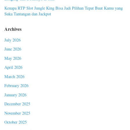
Kenapa RTP Slot Jungle King Bisa Jadi Pilihan Tepat Buat Kamu yang
Suka Tantangan dan Jackpot
Archives
July 2026
June 2026
May 2026
April 2026
March 2026
February 2026
January 2026
December 2025
November 2025
October 2025