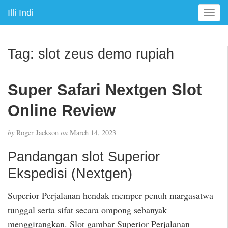
Illi Indi
T
o
g
g
Tag:
slot zeus demo rupiah
l
e
n
Super Safari Nextgen Slot
a
v
Online Review
i
g
by
Roger Jackson
on
March 14, 2023
a
t
Pandangan slot Superior
i
Ekspedisi (Nextgen)
o
n
Superior Perjalanan hendak memper penuh margasatwa
tunggal serta sifat secara ompong sebanyak
menggirangkan. Slot gambar Superior Perjalanan