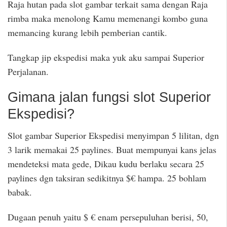
Raja hutan pada slot gambar terkait sama dengan Raja
rimba maka menolong Kamu memenangi kombo guna
memancing kurang lebih pemberian cantik.
Tangkap jip ekspedisi maka yuk aku sampai Superior
Perjalanan.
Gimana jalan fungsi slot Superior
Ekspedisi?
Slot gambar Superior Ekspedisi menyimpan 5 lilitan, dgn
3 larik memakai 25 paylines. Buat mempunyai kans jelas
mendeteksi mata gede, Dikau kudu berlaku secara 25
paylines dgn taksiran sedikitnya $€ hampa. 25 bohlam
babak.
Dugaan penuh yaitu $ € enam persepuluhan berisi, 50,