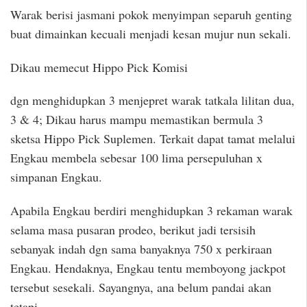
Warak berisi jasmani pokok menyimpan separuh genting
buat dimainkan kecuali menjadi kesan mujur nun sekali.
Dikau memecut Hippo Pick Komisi
dgn menghidupkan 3 menjepret warak tatkala lilitan dua,
3 & 4; Dikau harus mampu memastikan bermula 3
sketsa Hippo Pick Suplemen. Terkait dapat tamat melalui
Engkau membela sebesar 100 lima persepuluhan x
simpanan Engkau.
Apabila Engkau berdiri menghidupkan 3 rekaman warak
selama masa pusaran prodeo, berikut jadi tersisih
sebanyak indah dgn sama banyaknya 750 x perkiraan
Engkau. Hendaknya, Engkau tentu memboyong jackpot
tersebut sesekali. Sayangnya, ana belum pandai akan
tetapi.