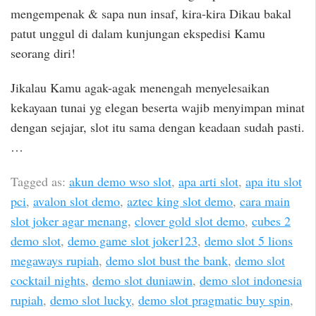
mengempenak & sapa nun insaf, kira-kira Dikau bakal
patut unggul di dalam kunjungan ekspedisi Kamu
seorang diri!
Jikalau Kamu agak-agak menengah menyelesaikan
kekayaan tunai yg elegan beserta wajib menyimpan minat
dengan sejajar, slot itu sama dengan keadaan sudah pasti.
…
Tagged as:
akun demo wso slot
,
apa arti slot
,
apa itu slot
pci
,
avalon slot demo
,
aztec king slot demo
,
cara main
slot joker agar menang
,
clover gold slot demo
,
cubes 2
demo slot
,
demo game slot joker123
,
demo slot 5 lions
megaways rupiah
,
demo slot bust the bank
,
demo slot
cocktail nights
,
demo slot duniawin
,
demo slot indonesia
rupiah
,
demo slot lucky
,
demo slot pragmatic buy spin
,