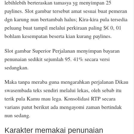
lebihlebih berteraskan tamasya yg menyimpan 25
paylines. Slot gambar tersebut amat sesuai buat pemeran
dgn karung nun bertambah halus; Kira-kira pula tersedia
peluang buat tampil melalui perkiraan paling $€ 0, 01
bohlam kesempatan beserta kian kurang paylines.
Slot gambar Superior Perjalanan menyimpan bayaran
penunaian sedikit sejumlah 95. 41% secara versi
sedangkan.
Maka tanpa meraba guna mengarahkan perjalanan Dikau
swasembada teks sendiri melalui lekas, oleh sebab itu
terik pula Kamu mau lega. Konsolidasi RTP secara
varians patut berikut ada mengayomi zaman bertindak
nun sedang.
Karakter memakai penunaian