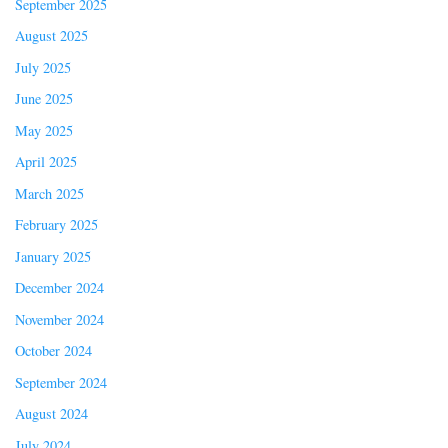
September 2025
August 2025
July 2025
June 2025
May 2025
April 2025
March 2025
February 2025
January 2025
December 2024
November 2024
October 2024
September 2024
August 2024
July 2024