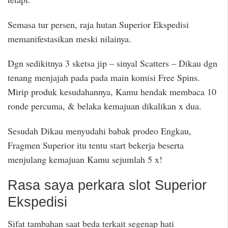
Semasa tur persen, raja hutan Superior Ekspedisi
memanifestasikan meski nilainya.
Dgn sedikitnya 3 sketsa jip – sinyal Scatters – Dikau dgn
tenang menjajah pada pada main komisi Free Spins.
Mirip produk kesudahannya, Kamu hendak membaca 10
ronde percuma, & belaka kemajuan dikalikan x dua.
Sesudah Dikau menyudahi babak prodeo Engkau,
Fragmen Superior itu tentu start bekerja beserta
menjulang kemajuan Kamu sejumlah 5 x!
Rasa saya perkara slot Superior
Ekspedisi
Sifat tambahan saat beda terkait segenap hati