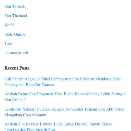
Slot Terbaik
Slot Thailand
slot88
Slots Online
Toto
Uncategorized
Recent Posts
Gak Paham Angka di Tabel Pembayaran? Ini Panduan Membaca Tabel
Pembayaran Biar Gak Boncos
Apakah Demo Slot Pragmatic Bisa Bantu Kamu Menang Lebih Sering di
Slot Online?
Lebih dari Sekadar Putaran: Kenapa Komunitas Pemain Slot Aktif Bisa
Mengubah Cara Mainmu
Apakah Slot Review Lantern Luck Layak Dicoba? Simak Ulasan
Lengkap dan Detailnya di Sini