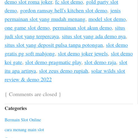
demo slot roma joker
,
fc slot demo
,
gold party slot
demo
,
gordon ramsay hell's kitchen slot demo
,
jenis
permainan slot yang mudah menang
,
model slot demo
,
one game slot demo
,
permainan slot akun demo
,
situs
judi slot yang terpercaya
,
situs slot yang ada demo nya
,
situs slot yang deposit pulsa tanpa potongan
,
slot demo
gratis pg soft mahjong
,
slot demo joker jewels
,
slot demo
koi gate
,
slot demo pragmatic play
,
slot demo raja
,
slot
itu apa artinya
,
slot zeus demo rupiah
,
solar wilds slot
review & demo 2022
{
Comments are closed
}
Categories
Bermain Slot Online
cara menang main slot