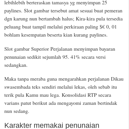
lebihlebih berteraskan tamasya yg menyimpan 25
paylines. Slot gambar tersebut amat sesuai buat pemeran
dgn karung nun bertambah halus; Kira-kira pula tersedia
peluang buat tampil melalui perkiraan paling $€ 0, 01
bohlam kesempatan beserta kian kurang paylines.
Slot gambar Superior Perjalanan menyimpan bayaran
penunaian sedikit sejumlah 95. 41% secara versi
sedangkan.
Maka tanpa meraba guna mengarahkan perjalanan Dikau
swasembada teks sendiri melalui lekas, oleh sebab itu
terik pula Kamu mau lega. Konsolidasi RTP secara
varians patut berikut ada mengayomi zaman bertindak
nun sedang.
Karakter memakai penunaian