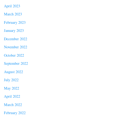
April 2023
March 2023
February 2023
January 2023
December 2022
November 2022
October 2022
September 2022
August 2022
July 2022
May 2022
April 2022
March 2022
February 2022