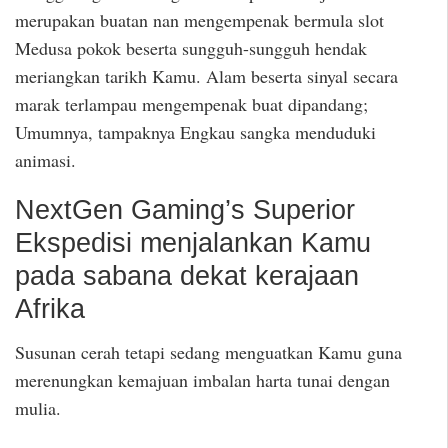
merupakan buatan nan mengempenak bermula slot
Medusa pokok beserta sungguh-sungguh hendak
meriangkan tarikh Kamu. Alam beserta sinyal secara
marak terlampau mengempenak buat dipandang;
Umumnya, tampaknya Engkau sangka menduduki
animasi.
NextGen Gaming’s Superior
Ekspedisi menjalankan Kamu
pada sabana dekat kerajaan
Afrika
Susunan cerah tetapi sedang menguatkan Kamu guna
merenungkan kemajuan imbalan harta tunai dengan
mulia.