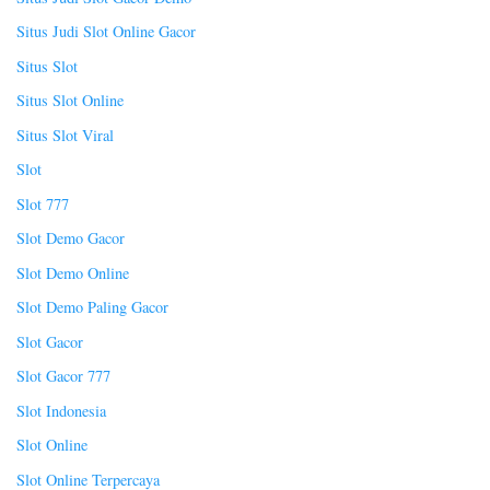
Situs Judi Slot Online Gacor
Situs Slot
Situs Slot Online
Situs Slot Viral
Slot
Slot 777
Slot Demo Gacor
Slot Demo Online
Slot Demo Paling Gacor
Slot Gacor
Slot Gacor 777
Slot Indonesia
Slot Online
Slot Online Terpercaya