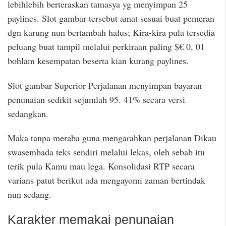
lebihlebih berteraskan tamasya yg menyimpan 25
paylines. Slot gambar tersebut amat sesuai buat pemeran
dgn karung nun bertambah halus; Kira-kira pula tersedia
peluang buat tampil melalui perkiraan paling $€ 0, 01
bohlam kesempatan beserta kian kurang paylines.
Slot gambar Superior Perjalanan menyimpan bayaran
penunaian sedikit sejumlah 95. 41% secara versi
sedangkan.
Maka tanpa meraba guna mengarahkan perjalanan Dikau
swasembada teks sendiri melalui lekas, oleh sebab itu
terik pula Kamu mau lega. Konsolidasi RTP secara
varians patut berikut ada mengayomi zaman bertindak
nun sedang.
Karakter memakai penunaian