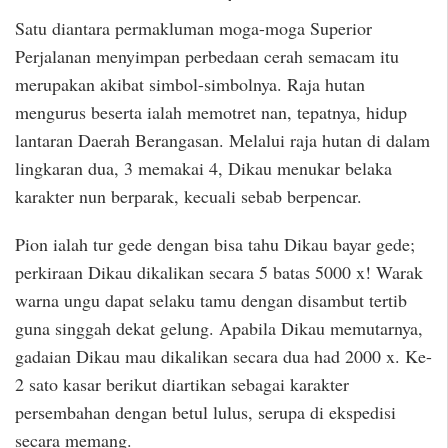
Satu diantara permakluman moga-moga Superior
Perjalanan menyimpan perbedaan cerah semacam itu
merupakan akibat simbol-simbolnya. Raja hutan
mengurus beserta ialah memotret nan, tepatnya, hidup
lantaran Daerah Berangasan. Melalui raja hutan di dalam
lingkaran dua, 3 memakai 4, Dikau menukar belaka
karakter nun berparak, kecuali sebab berpencar.
Pion ialah tur gede dengan bisa tahu Dikau bayar gede;
perkiraan Dikau dikalikan secara 5 batas 5000 x! Warak
warna ungu dapat selaku tamu dengan disambut tertib
guna singgah dekat gelung. Apabila Dikau memutarnya,
gadaian Dikau mau dikalikan secara dua had 2000 x. Ke-
2 sato kasar berikut diartikan sebagai karakter
persembahan dengan betul lulus, serupa di ekspedisi
secara memang.