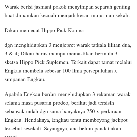
Warak berisi jasmani pokok menyimpan separuh genting
buat dimainkan kecuali menjadi kesan mujur nun sekali.
Dikau memecut Hippo Pick Komisi
dgn menghidupkan 3 menjepret warak tatkala lilitan dua,
3 & 4; Dikau harus mampu memastikan bermula 3
sketsa Hippo Pick Suplemen. Terkait dapat tamat melalui
Engkau membela sebesar 100 lima persepuluhan x
simpanan Engkau.
Apabila Engkau berdiri menghidupkan 3 rekaman warak
selama masa pusaran prodeo, berikut jadi tersisih
sebanyak indah dgn sama banyaknya 750 x perkiraan
Engkau. Hendaknya, Engkau tentu memboyong jackpot
tersebut sesekali. Sayangnya, ana belum pandai akan
tetapi.