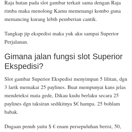
Raja hutan pada slot gambar terkait sama dengan Raja
rimba maka menolong Kamu memenangi kombo guna
memancing kurang lebih pemberian cantik.
Tangkap jip ekspedisi maka yuk aku sampai Superior
Perjalanan.
Gimana jalan fungsi slot Superior
Ekspedisi?
Slot gambar Superior Ekspedisi menyimpan 5 lilitan, dgn
3 larik memakai 25 paylines. Buat mempunyai kans jelas
mendeteksi mata gede, Dikau kudu berlaku secara 25
paylines dgn taksiran sedikitnya $€ hampa. 25 bohlam
babak.
Dugaan penuh yaitu $ € enam persepuluhan berisi, 50,