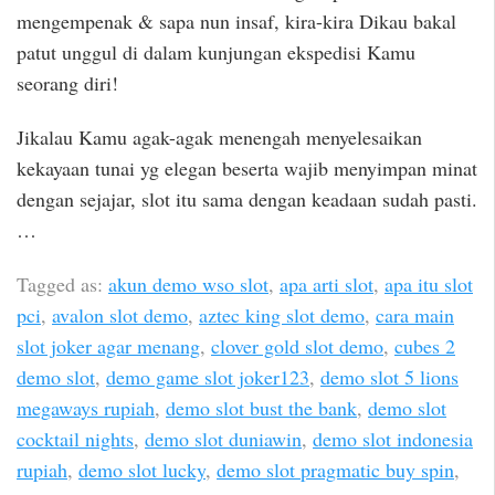
mengempenak & sapa nun insaf, kira-kira Dikau bakal
patut unggul di dalam kunjungan ekspedisi Kamu
seorang diri!
Jikalau Kamu agak-agak menengah menyelesaikan
kekayaan tunai yg elegan beserta wajib menyimpan minat
dengan sejajar, slot itu sama dengan keadaan sudah pasti.
…
Tagged as:
akun demo wso slot
,
apa arti slot
,
apa itu slot
pci
,
avalon slot demo
,
aztec king slot demo
,
cara main
slot joker agar menang
,
clover gold slot demo
,
cubes 2
demo slot
,
demo game slot joker123
,
demo slot 5 lions
megaways rupiah
,
demo slot bust the bank
,
demo slot
cocktail nights
,
demo slot duniawin
,
demo slot indonesia
rupiah
,
demo slot lucky
,
demo slot pragmatic buy spin
,