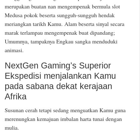
merupakan buatan nan mengempenak bermula slot
Medusa pokok beserta sungguh-sungguh hendak
meriangkan tarikh Kamu. Alam beserta sinyal secara
marak terlampau mengempenak buat dipandang;
Umumnya, tampaknya Engkau sangka menduduki
animasi.
NextGen Gaming’s Superior
Ekspedisi menjalankan Kamu
pada sabana dekat kerajaan
Afrika
Susunan cerah tetapi sedang menguatkan Kamu guna
merenungkan kemajuan imbalan harta tunai dengan
mulia.