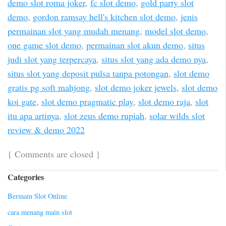
demo slot roma joker
,
fc slot demo
,
gold party slot
demo
,
gordon ramsay hell's kitchen slot demo
,
jenis
permainan slot yang mudah menang
,
model slot demo
,
one game slot demo
,
permainan slot akun demo
,
situs
judi slot yang terpercaya
,
situs slot yang ada demo nya
,
situs slot yang deposit pulsa tanpa potongan
,
slot demo
gratis pg soft mahjong
,
slot demo joker jewels
,
slot demo
koi gate
,
slot demo pragmatic play
,
slot demo raja
,
slot
itu apa artinya
,
slot zeus demo rupiah
,
solar wilds slot
review & demo 2022
{
Comments are closed
}
Categories
Bermain Slot Online
cara menang main slot